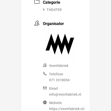
Categorie
THEATER
Organisator
Veenfabriek
Telefoon
071 3318054
Email
info@veenfabriek.nl
Website
https://veenfabriek.nl/