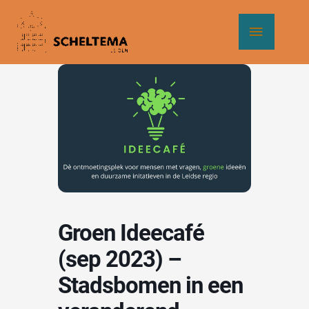
Ga
Hoof
naar
de
inhoud
Groen Ideecafé
(sep 2023) –
Stadsbomen in een