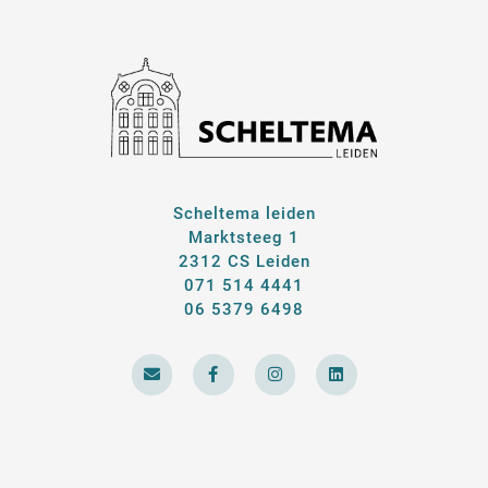
Scheltema leiden
Marktsteeg 1
2312 CS Leiden
071 514 4441
06 5379 6498
E
F
I
L
n
a
n
i
v
c
s
n
e
e
t
k
l
b
a
e
o
o
g
d
p
o
r
i
e
k
a
n
-
m