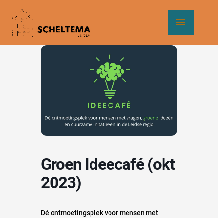
Ga
Hoof
naar
de
inhoud
Groen Ideecafé (okt
2023)
Dé ontmoetingsplek voor mensen met