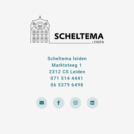
Scheltema leiden
Marktsteeg 1
2312 CS Leiden
071 514 4441
06 5379 6498
E
F
I
L
n
a
n
i
v
c
s
n
e
e
t
k
l
b
a
e
o
o
g
d
p
o
r
i
e
k
a
n
-
m