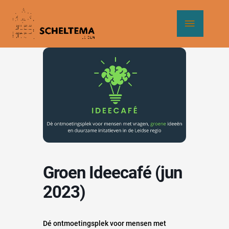
Ga
Hoof
naar
de
inhoud
Groen Ideecafé (jun
2023)
Dé ontmoetingsplek voor mensen met