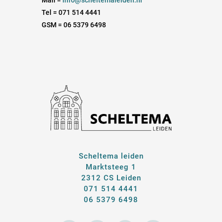
Tel = 071 514 4441
GSM = 06 5379 6498
Scheltema leiden
Marktsteeg 1
2312 CS Leiden
071 514 4441
06 5379 6498
E
F
I
L