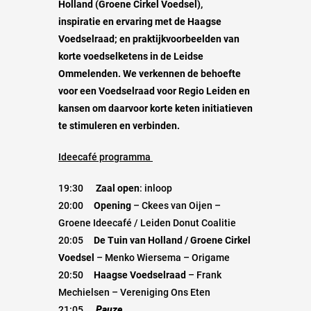
Holland (Groene Cirkel Voedsel),
inspiratie
en
ervaring met
de Haagse
Voedselraad; en
praktijkvoorbeelden van
korte voedselketens in de Leidse
Ommelenden. We verkennen de behoefte
voor een Voedselraad voor Regio Leiden en
kansen om daarvoor korte keten initiatieven
te stimuleren en verbinden.
Ideecafé programma
19:30
Zaal open
: inloop
20:00
Opening
– Ckees van Oijen –
Groene Ideecafé / Leiden Donut Coalitie
20:05
De Tuin van Holland / Groene Cirkel
Voedsel
– Menko Wiersema – Origame
20:50
Haagse Voedselraad
– Frank
Mechielsen – Vereniging Ons Eten
21:05
Pauze