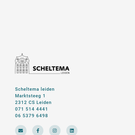
Scheltema leiden
Marktsteeg 1
2312 CS Leiden
071 514 4441
06 5379 6498
E
F
I
L
n
a
n
i