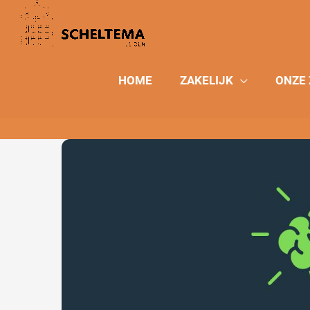
Ga
naar
de
inhoud
HOME
ZAKELIJK
ONZE 