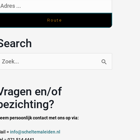
Search
oek
aar:
n en/of
bezichting?
eem persoonlijk contact met ons op via:
ail =
info@scheltemaleiden.nl
el = 071 514 4441