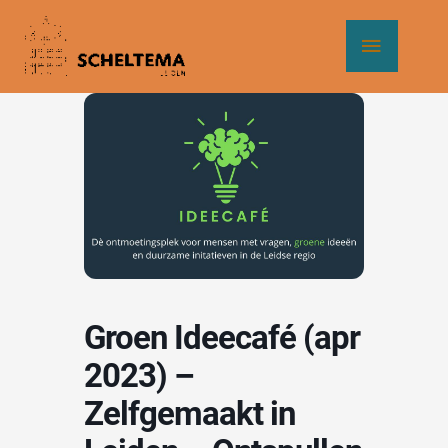
Ga
Hoof
naar
de
inhoud
Groen Ideecafé (apr
2023) –
Zelfgemaakt in