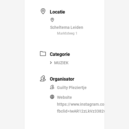
Locatie
Scheltema Leiden
Marktsteeg 1
Categorie
MUZIEK
Organisator
Guilty Pleziertje
Website
https://www.instagram.com/guiltyplezi
fbclid=IwAR12zLkVz3382vCFPovFdb2