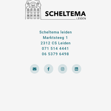
Scheltema leiden
Marktsteeg 1
2312 CS Leiden
071 514 4441
06 5379 6498
E
F
I
L
n
a
n
i
v
c
s
n
e
e
t
k
l
b
a
e
o
o
g
d
p
o
r
i
e
k
a
n
-
m
f