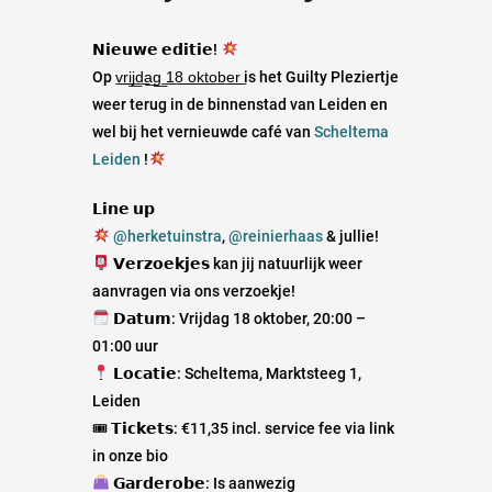
𝗡𝗶𝗲𝘂𝘄𝗲 𝗲𝗱𝗶𝘁𝗶𝗲!
Op v͟r͟i͟j͟d͟a͟g͟ ͟1͟8͟ ͟o͟k͟t͟o͟b͟e͟r͟ is het Guilty Pleziertje
weer terug in de binnenstad van Leiden en
wel bij het vernieuwde café van
Scheltema
Leiden
!
𝗟𝗶𝗻𝗲 𝘂𝗽
@herketuinstra
,
@reinierhaas
& jullie!
𝗩𝗲𝗿𝘇𝗼𝗲𝗸𝗷𝗲𝘀 kan jij natuurlijk weer
aanvragen via ons verzoekje!
𝗗𝗮𝘁𝘂𝗺: Vrijdag 18 oktober, 20:00 –
01:00 uur
𝗟𝗼𝗰𝗮𝘁𝗶𝗲: Scheltema, Marktsteeg 1,
Leiden
🎟 𝗧𝗶𝗰𝗸𝗲𝘁𝘀: €11,35 incl. service fee via link
in onze bio
𝗚𝗮𝗿𝗱𝗲𝗿𝗼𝗯𝗲: Is aanwezig