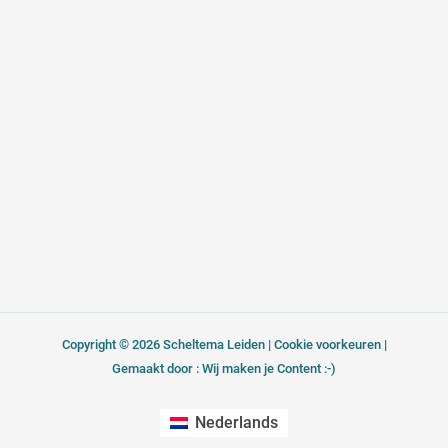
o
o
g
d
p
o
r
i
e
k
a
n
-
m
f
Copyright © 2026 Scheltema Leiden |
Cookie voorkeuren
|
Gemaakt door : Wij maken je Content :-)
Nederlands