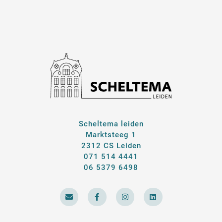
Scheltema leiden
Marktsteeg 1
2312 CS Leiden
071 514 4441
06 5379 6498
E
F
I
L
n
a
n
i
v
c
s
n
e
e
t
k
l
b
a
e