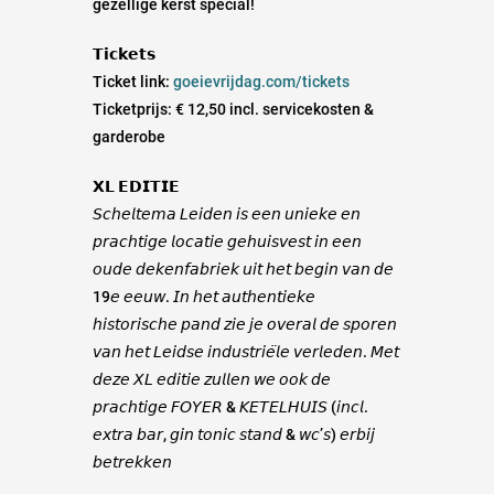
gezellige kerst special!
𝗧𝗶𝗰𝗸𝗲𝘁𝘀
Ticket link:
goeievrijdag.com/tickets
Ticketprijs: € 12,50 incl. servicekosten &
garderobe
𝗫𝗟 𝗘𝗗𝗜𝗧𝗜𝗘
𝘚𝘤𝘩𝘦𝘭𝘵𝘦𝘮𝘢 𝘓𝘦𝘪𝘥𝘦𝘯 𝘪𝘴 𝘦𝘦𝘯 𝘶𝘯𝘪𝘦𝘬𝘦 𝘦𝘯
𝘱𝘳𝘢𝘤𝘩𝘵𝘪𝘨𝘦 𝘭𝘰𝘤𝘢𝘵𝘪𝘦 𝘨𝘦𝘩𝘶𝘪𝘴𝘷𝘦𝘴𝘵 𝘪𝘯 𝘦𝘦𝘯
𝘰𝘶𝘥𝘦 𝘥𝘦𝘬𝘦𝘯𝘧𝘢𝘣𝘳𝘪𝘦𝘬 𝘶𝘪𝘵 𝘩𝘦𝘵 𝘣𝘦𝘨𝘪𝘯 𝘷𝘢𝘯 𝘥𝘦
19𝘦 𝘦𝘦𝘶𝘸. 𝘐𝘯 𝘩𝘦𝘵 𝘢𝘶𝘵𝘩𝘦𝘯𝘵𝘪𝘦𝘬𝘦
𝘩𝘪𝘴𝘵𝘰𝘳𝘪𝘴𝘤𝘩𝘦 𝘱𝘢𝘯𝘥 𝘻𝘪𝘦 𝘫𝘦 𝘰𝘷𝘦𝘳𝘢𝘭 𝘥𝘦 𝘴𝘱𝘰𝘳𝘦𝘯
𝘷𝘢𝘯 𝘩𝘦𝘵 𝘓𝘦𝘪𝘥𝘴𝘦 𝘪𝘯𝘥𝘶𝘴𝘵𝘳𝘪𝘦̈𝘭𝘦 𝘷𝘦𝘳𝘭𝘦𝘥𝘦𝘯. 𝘔𝘦𝘵
𝘥𝘦𝘻𝘦 𝘟𝘓 𝘦𝘥𝘪𝘵𝘪𝘦 𝘻𝘶𝘭𝘭𝘦𝘯 𝘸𝘦 𝘰𝘰𝘬 𝘥𝘦
𝘱𝘳𝘢𝘤𝘩𝘵𝘪𝘨𝘦 𝘍𝘖𝘠𝘌𝘙 & 𝘒𝘌𝘛𝘌𝘓𝘏𝘜𝘐𝘚 (𝘪𝘯𝘤𝘭.
𝘦𝘹𝘵𝘳𝘢 𝘣𝘢𝘳, 𝘨𝘪𝘯 𝘵𝘰𝘯𝘪𝘤 𝘴𝘵𝘢𝘯𝘥 & 𝘸𝘤’𝘴) 𝘦𝘳𝘣𝘪𝘫
𝘣𝘦𝘵𝘳𝘦𝘬𝘬𝘦𝘯