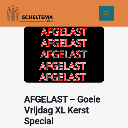
Ga
Hoof
naar
de
inhoud
AFGELAST – Goeie
Vrijdag XL Kerst
Special