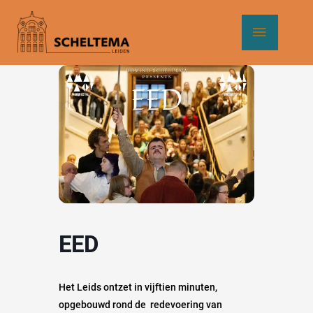
Ga
Hoof
naar
de
inhoud
EED
Het Leids ontzet in vijftien minuten,
opgebouwd rond de redevoering van