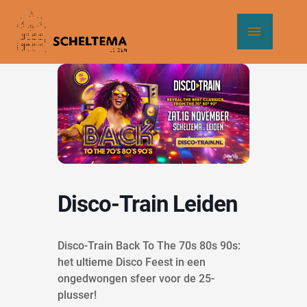
Ga
Hoof
naar
de
inhoud
Disco-Train Leiden
Disco-Train Back To The 70s 80s 90s:
het ultieme Disco Feest in een
ongedwongen sfeer voor de 25-
plusser!