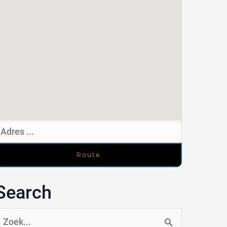
Search
oek