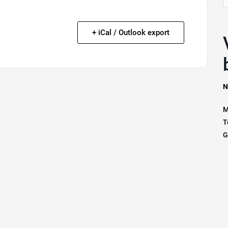
n
+ iCal / Outlook export
Vrage
N
M
T
G