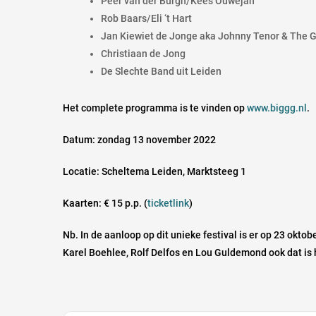
Peer van der Burgh/Kees Ouwejan
Rob Baars/Eli ‘t Hart
Jan Kiewiet de Jonge aka Johnny Tenor & The 
Christiaan de Jong
De Slechte Band uit Leiden
Het complete programma is te vinden op
www.biggg.nl
.
Datum: zondag 13 november 2022
Locatie: Scheltema Leiden, Marktsteeg 1
Kaarten: € 15 p.p. (
ticketlink
)
Nb. In de aanloop op dit unieke festival is er op 23 okto
Karel Boehlee, Rolf Delfos en Lou Guldemond ook dat is