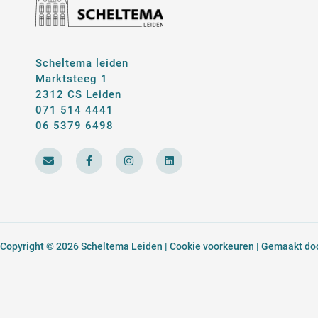
Scheltema leiden
Marktsteeg 1
2312 CS Leiden
071 514 4441
06 5379 6498
E
F
I
L
n
a
n
i
v
c
s
n
e
e
t
k
l
b
a
e
o
o
g
d
p
o
r
i
e
k
a
n
-
m
Copyright © 2026 Scheltema Leiden |
Cookie voorkeuren
| Gemaakt door
f