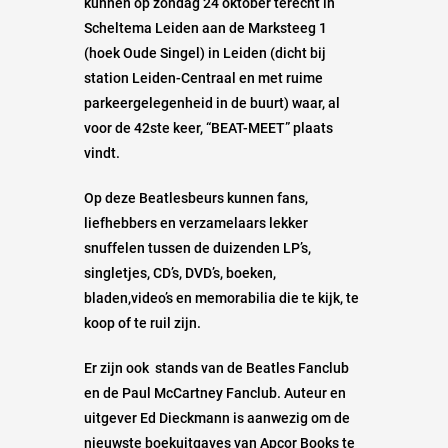
kunnen op zondag 24 oktober terecht in
Scheltema Leiden aan de Marksteeg 1
(hoek Oude Singel) in Leiden (dicht bij
station Leiden-Centraal en met ruime
parkeergelegenheid in de buurt) waar, al
voor de 42ste keer, “BEAT-MEET” plaats
vindt.
Op deze Beatlesbeurs kunnen fans,
liefhebbers en verzamelaars lekker
snuffelen tussen de duizenden LP’s,
singletjes, CD’s, DVD’s, boeken,
bladen,video’s en memorabilia die te kijk, te
koop of te ruil zijn.
Er zijn ook stands van de Beatles Fanclub
en de Paul McCartney Fanclub. Auteur en
uitgever Ed Dieckmann is aanwezig om de
nieuwste boekuitgaves van Apcor Books te