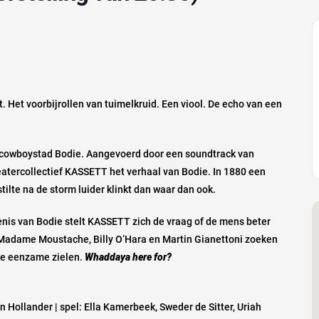
t. Het voorbijrollen van tuimelkruid. Een viool. De echo van een
 cowboystad Bodie. Aangevoerd door een soundtrack van
atercollectief KASSETT het verhaal van Bodie. In 1880 een
ilte na de storm luider klinkt dan waar dan ook.
denis van Bodie stelt KASSETT zich de vraag of de mens beter
 Madame Moustache, Billy O’Hara en Martin Gianettoni zoeken
gte eenzame zielen.
Whaddaya here for?
en Hollander | spel: Ella Kamerbeek, Sweder de Sitter, Uriah