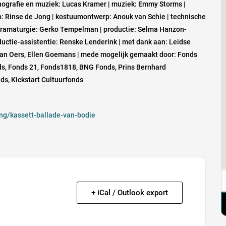
nografie en muziek: Lucas Kramer | muziek: Emmy Storms |
rp: Rinse de Jong | kostuumontwerp: Anouk van Schie | technische
en dramaturgie: Gerko Tempelman | productie: Selma Hanzon-
ductie-assistentie: Renske Lenderink | met dank aan: Leidse
an Oers, Ellen Goemans | mede mogelijk gemaakt door: Fonds
s, Fonds 21, Fonds1818, BNG Fonds, Prins Bernhard
ds, Kickstart Cultuurfonds
ing/kassett-ballade-van-bodie
+ iCal / Outlook export