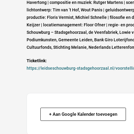
Havertong | compositie en muziek: Rutger Martens | sce
lichtontwerp: Tim van ’t Hof, Wout Panis | geluidsontwe
productie: Floris Vermist, Michiel Schnelle | filosofie 
Keijzer | locatiemanagement: Floor Ofner | regie- en pro
Schouwburg – Stadsgehoorzaal, de Veenfabriek, Lowie v
Podiumkunsten, Gemeente Leiden, Bank Giro Loterijfond
Cultuurfonds, Stichting Melanie, Nederlands Letterenfon
Ticketlink:
https://leidseschouwburg-stadsgehoorzaal.nl/voorstell
+ Aan Google Kalender toevoegen