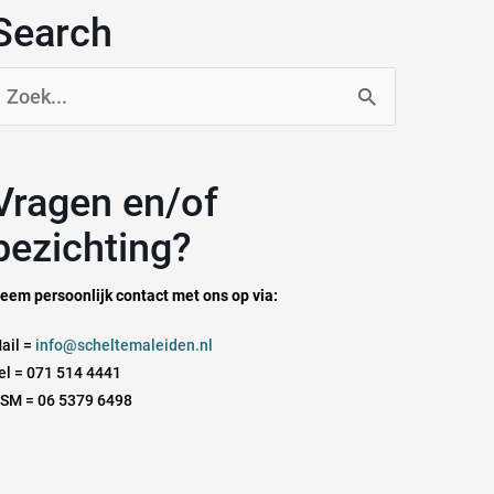
Search
oek
aar:
n en/of
bezichting?
eem persoonlijk contact met ons op via:
ail =
info@scheltemaleiden.nl
el = 071 514 4441
SM = 06 5379 6498