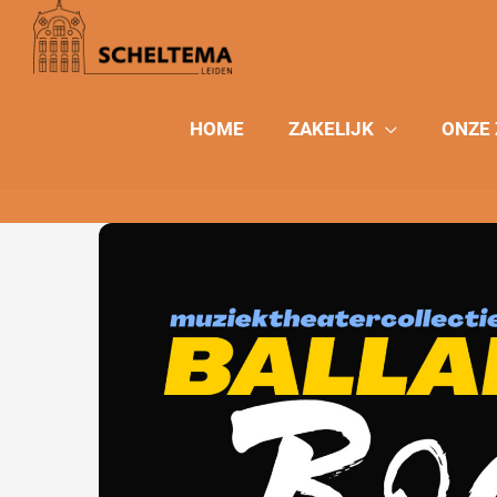
Ga
naar
de
inhoud
HOME
ZAKELIJK
ONZE 