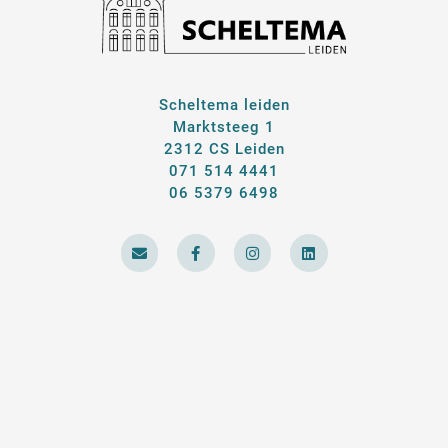
Scheltema leiden
Marktsteeg 1
2312 CS Leiden
071 514 4441
06 5379 6498
E
F
I
L
n
a
n
i
v
c
s
n
e
e
t
k
l
b
a
e
o
o
g
d
p
o
r
i
e
k
a
n
-
m
f